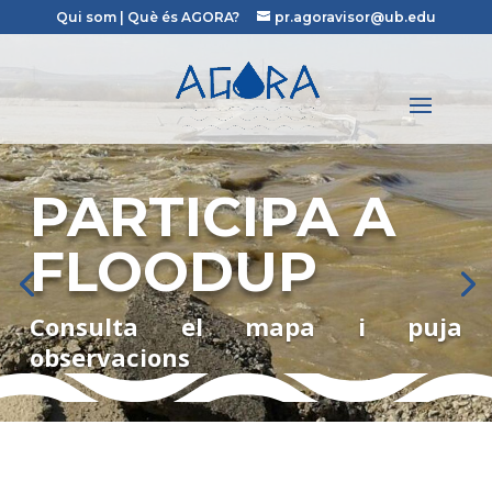
Qui som
|
Què és AGORA?
pr.agoravisor@ub.edu
PARTICIPA A
FLOODUP
Consulta el mapa i puja
observacions