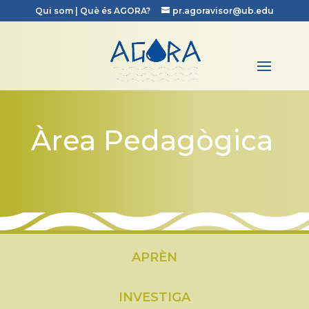
Qui som
|
Què és AGORA?
pr.agoravisor@ub.edu
Àrea Pedagògica
APRÈN
INVESTIGA