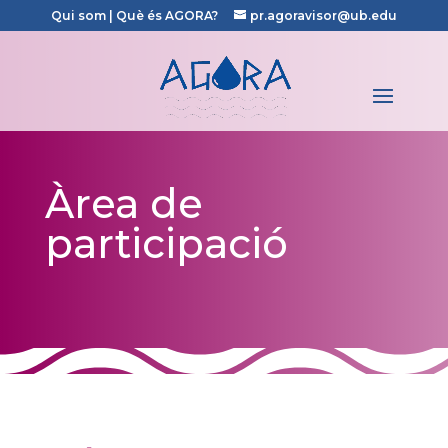
Qui som
|
Què és AGORA?
pr.agoravisor@ub.edu
Àrea de
participació