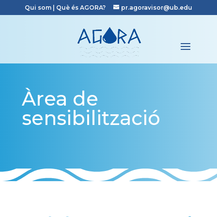
Qui som
|
Què és AGORA?
pr.agoravisor@ub.edu
Àrea de
sensibilització