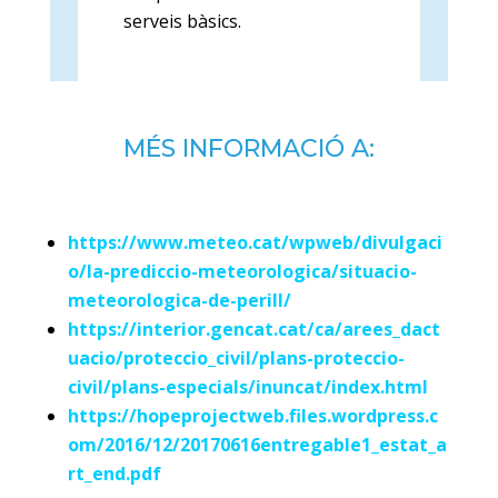
serveis bàsics.
MÉS INFORMACIÓ A:
https://www.meteo.cat/wpweb/divulgaci
o/la-prediccio-meteorologica/situacio-
meteorologica-de-perill/
https://interior.gencat.cat/ca/arees_dact
uacio/proteccio_civil/plans-proteccio-
civil/plans-especials/inuncat/index.html
https://hopeprojectweb.files.wordpress.c
om/2016/12/20170616entregable1_estat_a
rt_end.pdf