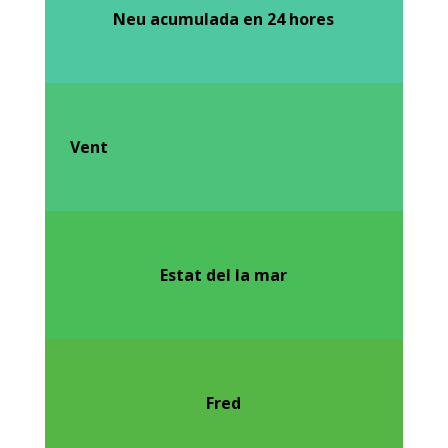
Neu acumulada en 24 hores
Vent
Estat del la mar
Fred