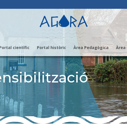
Portal científic
Portal històric
Àrea Pedagògica
Àrea 
nsibilització