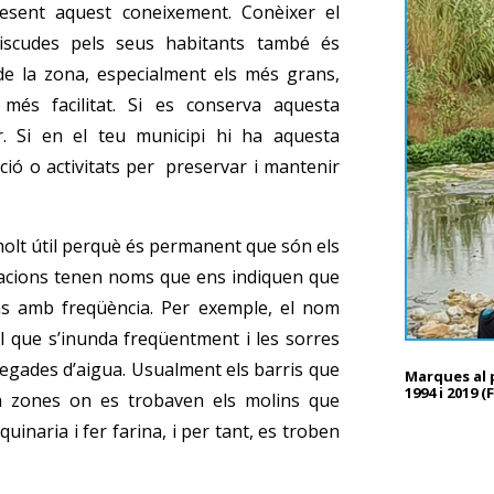
esent aquest coneixement. Conèixer el
 viscudes pels seus habitants també és
de la zona, especialment els més grans,
més facilitat. Si es conserva aquesta
r. Si en el teu municipi hi ha aquesta
ció o activitats per preservar i mantenir
molt útil perquè és permanent que són els
lacions tenen noms que ens indiquen que
s amb freqüència. Per exemple, el nom
l que s’inunda freqüentment i les sorres
regades d’aigua. Usualment els barris que
Marques al 
1994 i 2019 
a zones on es trobaven els molins que
quinaria i fer farina, i per tant, es troben