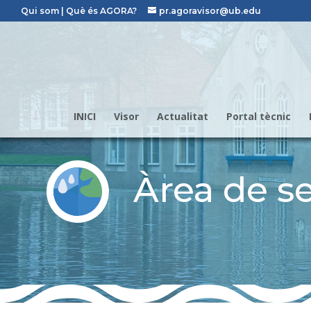
Qui som
|
Què és AGORA?
pr.agoravisor@ub.edu
INICI
Visor
Actualitat
Portal tècnic
Àrea de se