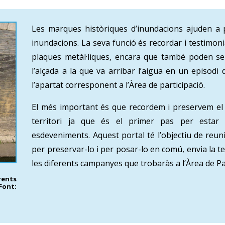
Les marques històriques d’inundacions ajuden a 
inundacions. La seva funció és recordar i testimon
plaques metàl·liques, encara que també poden se
l’alçada a la que va arribar l’aigua en un episodi
l’apartat corresponent a l’Àrea de participació.
El més important és que recordem i preservem el r
territori ja que és el primer pas per estar
esdeveniments. Aquest portal té l’objectiu de reu
per preservar-lo i per posar-lo en comú, envia la t
les diferents campanyes que trobaràs a l’Àrea de Par
ents
Font: